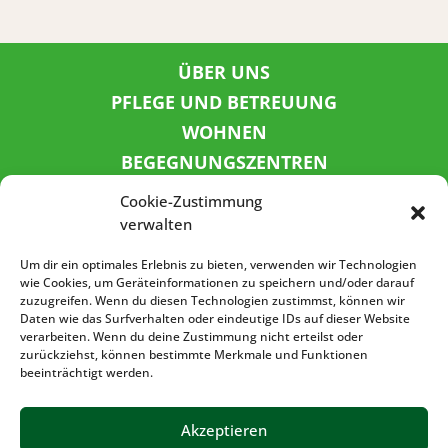
ÜBER UNS
PFLEGE UND BETREUUNG
WOHNEN
BEGEGNUNGSZENTREN
KINDER UND JUGEND
Cookie-Zustimmung
KONTAKT
verwalten
KARRIERE
Um dir ein optimales Erlebnis zu bieten, verwenden wir Technologien
wie Cookies, um Geräteinformationen zu speichern und/oder darauf
zuzugreifen. Wenn du diesen Technologien zustimmst, können wir
SPENDENKONTO
Daten wie das Surfverhalten oder eindeutige IDs auf dieser Website
verarbeiten. Wenn du deine Zustimmung nicht erteilst oder
Sozialbank
zurückziehst, können bestimmte Merkmale und Funktionen
IBAN: DE72 3702 0500 0001 5520 00
beeinträchtigt werden.
BIC: BFSWDE33XXX
Akzeptieren