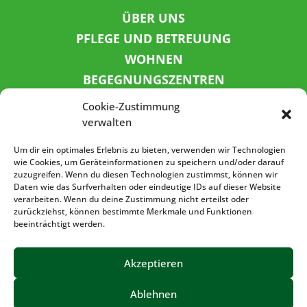
ÜBER UNS
PFLEGE UND BETREUUNG
WOHNEN
BEGEGNUNGSZENTREN
KINDER UND JUGEND
Cookie-Zustimmung
KONTAKT
verwalten
KARRIERE
Um dir ein optimales Erlebnis zu bieten, verwenden wir Technologien
wie Cookies, um Geräteinformationen zu speichern und/oder darauf
zuzugreifen. Wenn du diesen Technologien zustimmst, können wir
SPENDENKONTO
Daten wie das Surfverhalten oder eindeutige IDs auf dieser Website
verarbeiten. Wenn du deine Zustimmung nicht erteilst oder
Sozialbank
zurückziehst, können bestimmte Merkmale und Funktionen
IBAN: DE72 3702 0500 0001 5520 00
beeinträchtigt werden.
BIC: BFSWDE33XXX
Akzeptieren
Ablehnen
IMPRESSUM